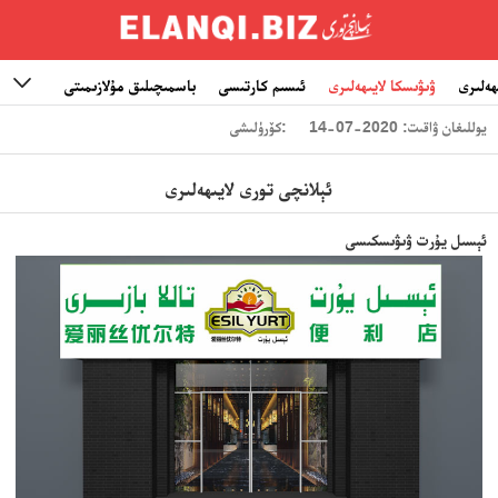
ھەلىرى
ۋىۋىسكا لايىھەلىرى
ئىسىم كارتىسى
باسمىچىلىق مۇلازىمىتى
ئالاقىلى

يوللىغان ۋاقىت: 2020-07-14
كۆرۈلىشى:
ئېلانچى تورى لايىھەلىرى
ئېسىل يۇرت ۋىۋىسكىسى