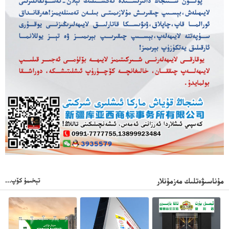
تېخىمۇ كۆپ...
مۇناسىۋەتلىك مەزمۇنلار