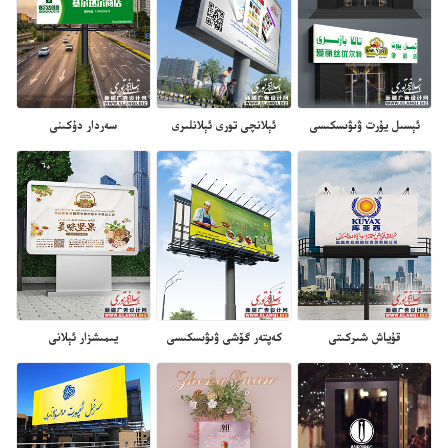
ئېسىل يۇرت ۋىۋىسكىسى
ئېلانچى تورى ئېلانلىرى
سەردار دۇكىنى
قۇياش شىركىتى
كەپتەر گۆشى ۋىۋىسكىسى
يىمىشزار ئېلانى